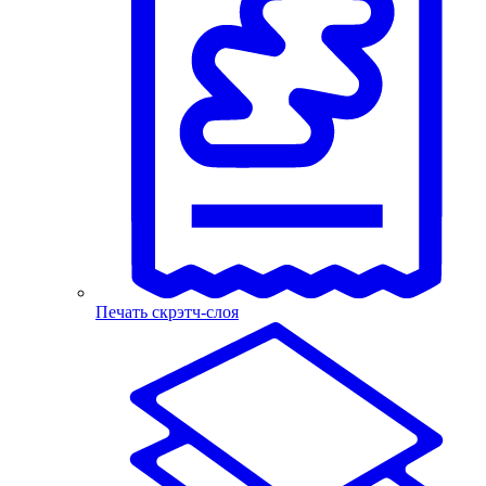
Печать скрэтч-слоя