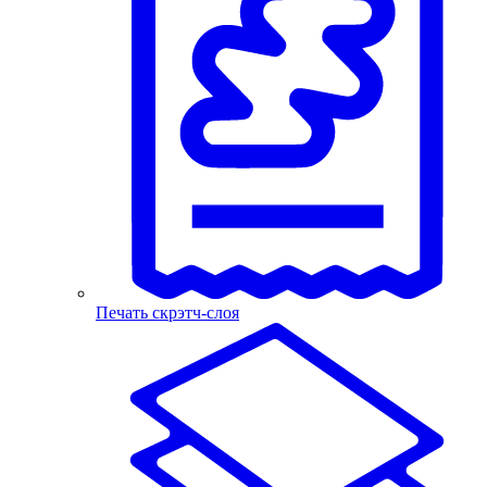
Печать скрэтч-слоя