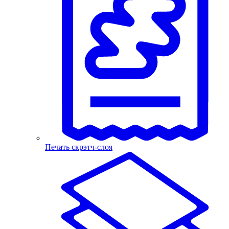
Печать скрэтч-слоя