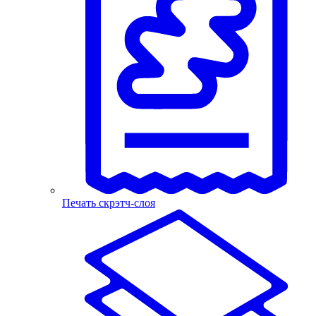
Печать скрэтч-слоя