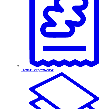
Печать скрэтч-слоя