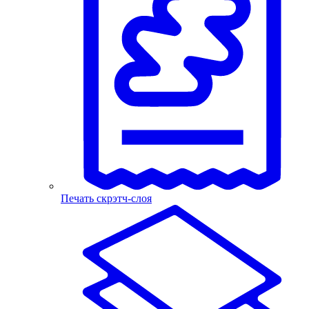
Печать скрэтч-слоя