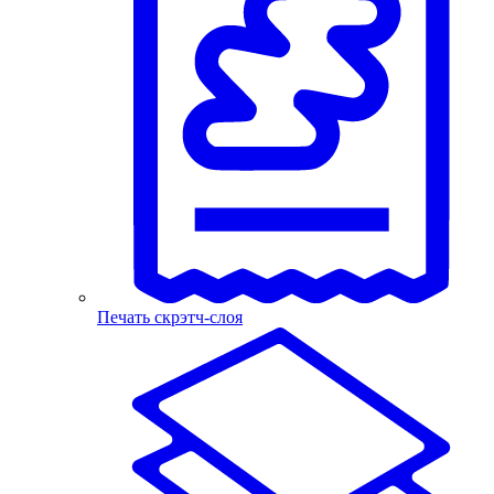
Печать скрэтч-слоя