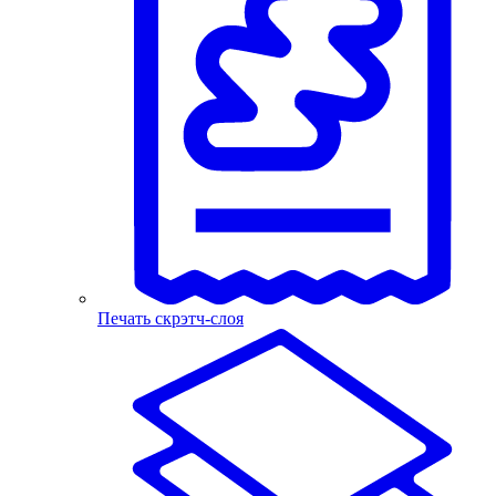
Печать скрэтч-слоя