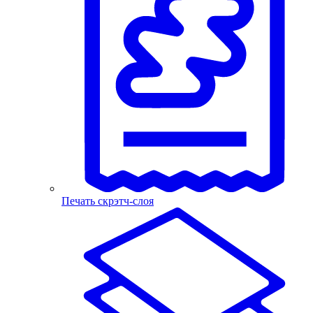
Печать скрэтч-слоя