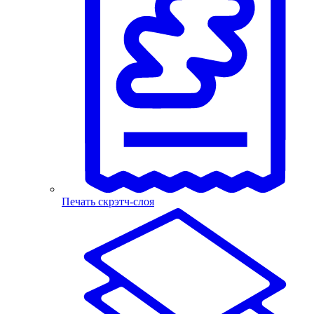
Печать скрэтч-слоя